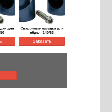
дки для
Сварочные насадки для
/50
сёдел -140/63
ь
Заказать