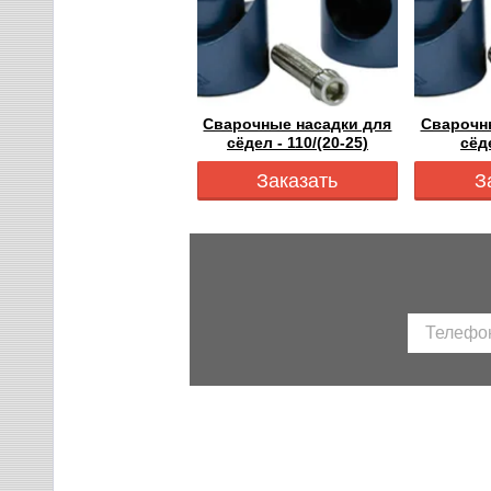
Сварочные насадки для
Сварочн
сёдел - 110/(20-25)
сёд
Заказать
З