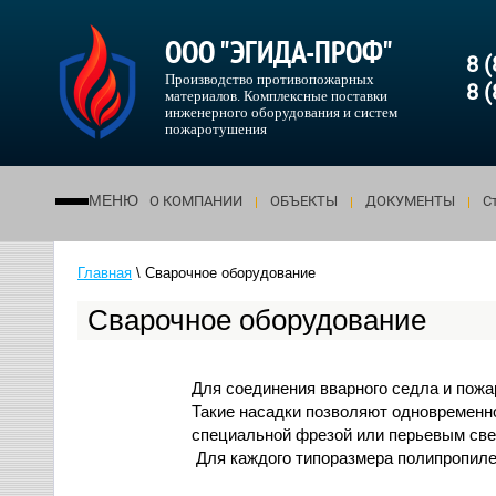
ООО "ЭГИДА-ПРОФ"
8 
Производство противопожарных
8 
материалов. Комплексные поставки
инженерного оборудования и систем
пожаротушения
МЕНЮ
О КОМПАНИИ
ОБЪЕКТЫ
ДОКУМЕНТЫ
С
Главная
\
Сварочное оборудование
Сварочное оборудование
Для соединения вварного седла и пож
Такие насадки позволяют одновременно
специальной фрезой или перьевым све
Для каждого типоразмера полипропиле