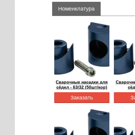
Номенклатура
Сварочные насадки для
Сварочн
сёдел - 63/32 (50шт/кор)
сёд
Заказать
З